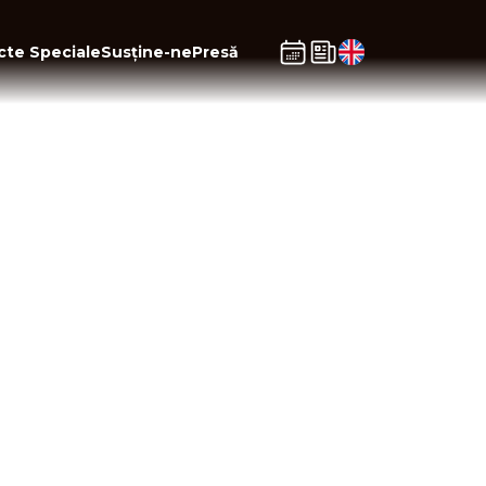
cte Speciale
Susține-ne
Presă