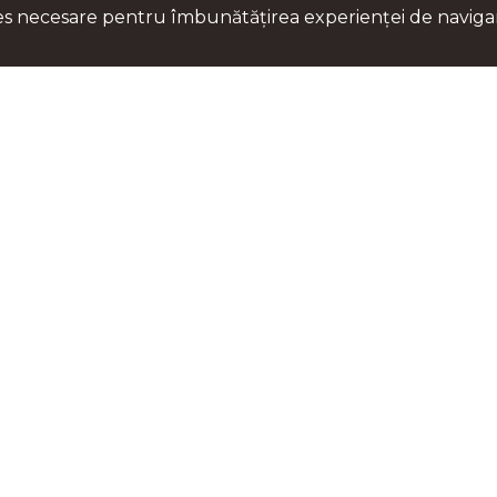
kies necesare pentru îmbunătățirea experienței de naviga
Rămâi la curent 
Pentru cele mai noi infor
noștri, abonați-vă la news