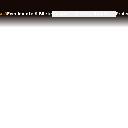
asă
Evenimente & Bilete
Despre
Ateneul Român
Proie